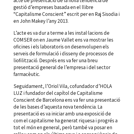
acte de presentació de la nova tendència de
gestió d’empreses basada en el llibre
“Capitalisme Conscient” escrit per en Raj Sisodia i
en John Makey l’any 2013.
L’acte es va dur a terme a les instal·lacions de
COMSER on en Jaume Vallet ens va mostrar les
oficines i els laboratoris on desenvolupen els
serveis de formulació i disseny de processos de
liofilització. Després ens va fer una breu
presentació general de l’empresa i del sector
farmacèutic.
Seguidament, l’Oriol Vila, cofundador d’HOLA
LUZ i fundador del capítol de Capitalisme
Conscient de Barcelona ens va fer una presentació
de les bases d’aquesta nova tendència. La
presentació es va iniciar amb una exposició de
com el capitalisme ha generat riquesa i progrés a
tot el món en general, però també va posar en