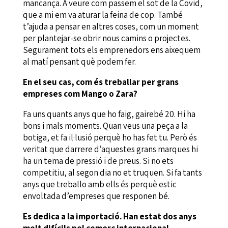
mancança. A veure com passem el sot de la Covid,
que a mi em va aturar la feina de cop. També
t’ajuda a pensar en altres coses, com un moment
per plantejar-se obrir nous camins o projectes.
Segurament tots els emprenedors ens aixequem
al matí pensant què podem fer.
En el seu cas, com és treballar per grans
empreses com Mango o Zara?
Fa uns quants anys que ho faig, gairebé 20. Hi ha
bons i mals moments. Quan veus una peça a la
botiga, et fa il·lusió perquè ho has fet tu. Però és
veritat que darrere d’aquestes grans marques hi
ha un tema de pressió i de preus. Si no ets
competitiu, al segon dia no et truquen. Si fa tants
anys que treballo amb ells és perquè estic
envoltada d’empreses que responen bé.
Es dedica a la importació. Han estat dos anys
molt difícils pel comerç internacional.