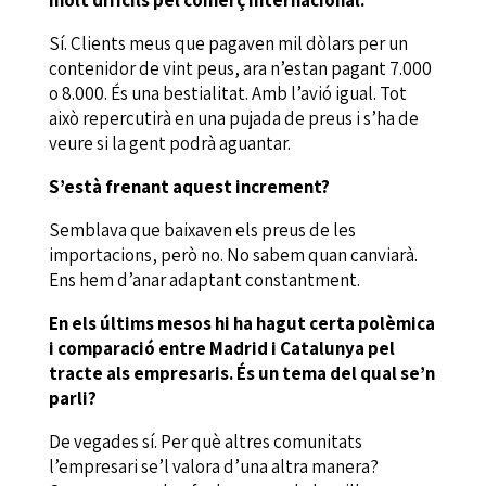
Sí. Clients meus que pagaven mil dòlars per un
contenidor de vint peus, ara n’estan pagant 7.000
o 8.000. És una bestialitat. Amb l’avió igual. Tot
això repercutirà en una pujada de preus i s’ha de
veure si la gent podrà aguantar.
S’està frenant aquest increment?
Semblava que baixaven els preus de les
importacions, però no. No sabem quan canviarà.
Ens hem d’anar adaptant constantment.
En els últims mesos hi ha hagut certa polèmica
i comparació entre Madrid i Catalunya pel
tracte als empresaris. És un tema del qual se’n
parli?
De vegades sí. Per què altres comunitats
l’empresari se’l valora d’una altra manera?