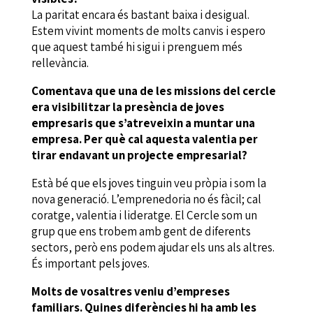
La paritat encara és bastant baixa i desigual.
Estem vivint moments de molts canvis i espero
que aquest també hi sigui i prenguem més
rellevància.
Comentava que una de les missions del cercle
era visibilitzar la presència de joves
empresaris que s’atreveixin a muntar una
empresa. Per què cal aquesta valentia per
tirar endavant un projecte empresarial?
Està bé que els joves tinguin veu pròpia i som la
nova generació. L’emprenedoria no és fàcil; cal
coratge, valentia i lideratge. El Cercle som un
grup que ens trobem amb gent de diferents
sectors, però ens podem ajudar els uns als altres.
És important pels joves.
Molts de vosaltres veniu d’empreses
familiars. Quines diferències hi ha amb les