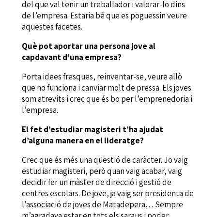
del que val tenir un treballador i valorar-lo dins
de l’empresa. Estaria bé que es poguessin veure
aquestes facetes.
Què pot aportar una persona jove al
capdavant d’una empresa?
Porta idees fresques, reinventar-se, veure allò
que no funciona i canviar molt de pressa. Els joves
som atrevits i crec que és bo per l’emprenedoria i
l’empresa.
El fet d’estudiar magisteri t’ha ajudat
d’alguna manera en el lideratge?
Crec que és més una qüestió de caràcter. Jo vaig
estudiar magisteri, però quan vaig acabar, vaig
decidir fer un màster de direcció i gestió de
centres escolars. De jove, ja vaig ser presidenta de
l’associació de joves de Matadepera… Sempre
m’agradava estar en tots els saraus i poder