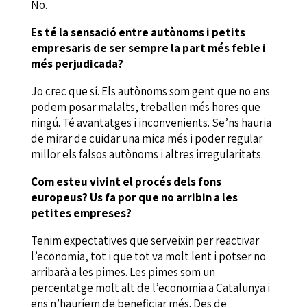
No.
Es té la sensació entre autònoms i petits
empresaris de ser sempre la part més feble i
més perjudicada?
Jo crec que sí. Els autònoms som gent que no ens
podem posar malalts, treballen més hores que
ningú. Té avantatges i inconvenients. Se’ns hauria
de mirar de cuidar una mica més i poder regular
millor els falsos autònoms i altres irregularitats.
Com esteu vivint el procés dels fons
europeus? Us fa por que no arribin a les
petites empreses?
Tenim expectatives que serveixin per reactivar
l’economia, tot i que tot va molt lent i potser no
arribarà a les pimes. Les pimes som un
percentatge molt alt de l’economia a Catalunya i
ens n’hauríem de beneficiar més. Des de