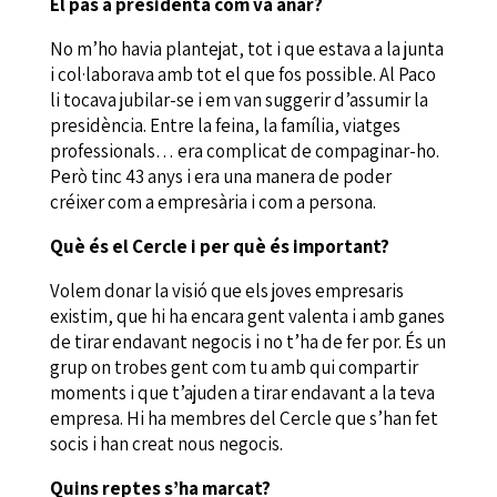
El pas a presidenta com va anar?
No m’ho havia plantejat, tot i que estava a la junta
i col·laborava amb tot el que fos possible. Al Paco
li tocava jubilar-se i em van suggerir d’assumir la
presidència. Entre la feina, la família, viatges
professionals… era complicat de compaginar-ho.
Però tinc 43 anys i era una manera de poder
créixer com a empresària i com a persona.
Què és el Cercle i per què és important?
Volem donar la visió que els joves empresaris
existim, que hi ha encara gent valenta i amb ganes
de tirar endavant negocis i no t’ha de fer por. És un
grup on trobes gent com tu amb qui compartir
moments i que t’ajuden a tirar endavant a la teva
empresa. Hi ha membres del Cercle que s’han fet
socis i han creat nous negocis.
Quins reptes s’ha marcat?