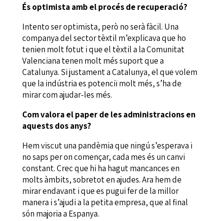
És optimista amb el procés de recuperació?
Intento ser optimista, però no serà fàcil. Una
companya del sector tèxtil m’explicava que ho
tenien molt fotut i que el tèxtil a la Comunitat
Valenciana tenen molt més suport que a
Catalunya. Si justament a Catalunya, el que volem
que la indústria es potenciï molt més, s’ha de
mirar com ajudar-les més.
Com valora el paper de les administracions en
aquests dos anys?
Hem viscut una pandèmia que ningú s’esperava i
no saps per on començar, cada mes és un canvi
constant. Crec que hi ha hagut mancances en
molts àmbits, sobretot en ajudes. Ara hem de
mirar endavant i que es pugui fer de la millor
manera i s’ajudi a la petita empresa, que al final
són majoria a Espanya.