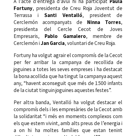
A l’acte d’entrega d’avui hi ha participat
Paula
Fortuny
, presidenta de Creu Roja Joventut de
Terrassa i
Santi Ventalló
, president de
Cerclemón acompanyats de
Ninna Torres
,
presidenta del Cercle Cecot de Joves
Empresaris,
Pablo Gamalero
, membre de
Cerclemón i
Jan Garcia
, voluntari de Creu Roja.
Fortuny ha volgut agrair el compromís de la Cecot
per fer arribar la campanya de recollida de
joguines a totes les seves empreses i ha destacat
la bona acollida que ha tingut la campanya aquest
any, “havent aconseguit que més de 1.500 infants
de la ciutat tinguin joguines aquestes festes”.
Per altra banda, Ventalló ha volgut destacar el
compromís dels i les empresàries de la Cecot amb
la solidaritat “i més en moments complexos com
els que estem vivint, amb alts preus de l’energia i
a on hi ha moltes famílies que estan tenint