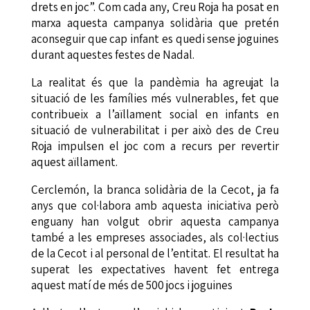
drets en joc”. Com cada any, Creu Roja ha posat en
marxa aquesta campanya solidària que pretén
aconseguir que cap infant es quedi sense joguines
durant aquestes festes de Nadal.
La realitat és que la pandèmia ha agreujat la
situació de les famílies més vulnerables, fet que
contribueix a l’aïllament social en infants en
situació de vulnerabilitat i per això des de Creu
Roja impulsen el joc com a recurs per revertir
aquest aïllament.
Cerclemón, la branca solidària de la Cecot, ja fa
anys que col·labora amb aquesta iniciativa però
enguany han volgut obrir aquesta campanya
també a les empreses associades, als col·lectius
de la Cecot i al personal de l’entitat. El resultat ha
superat les expectatives havent fet entrega
aquest matí de més de 500 jocs i joguines